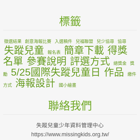
標籤
徵選結果
創意海報比賽
入選稿件
兒福聯盟
兒少協尋
協尋
失蹤兒童
簡章下載
得獎
報名表
名單
參賽說明
評選方式
總獎金
獎
5/25國際失蹤兒童日
作品
勵
繳件
海報設計
方式
國小繪畫
聯絡我們
失蹤兒童少年資料管理中心
https://www.missingkids.org.tw/